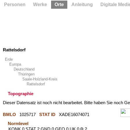
Personen
Werke
Orte
Anleitung
Digitale Medi
Rattelsdorf
Erde
Europa
Deutschland
Thüringen
Saale-Holzland-Kreis
Rattelsdorf
Topographie
Dieser Datensatz ist noch nicht bearbeitet. Bitte haben Sie noch Ge
BMLO
1025717
STAT ID
XADE16074071
Normlevel
KONK 0 STAT 2 GND 0 GEO 0 UK 0 Ҩ 2