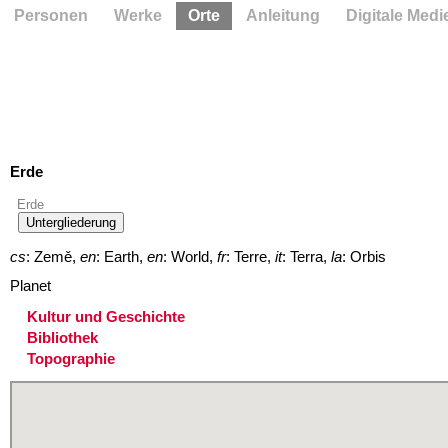
Personen
Werke
Orte
Anleitung
Digitale Medi
Erde
Erde
Untergliederung
cs
: Země,
en
: Earth,
en
: World,
fr
: Terre,
it
: Terra,
la
: Orbis
Planet
Kultur und Geschichte
Bibliothek
Topographie