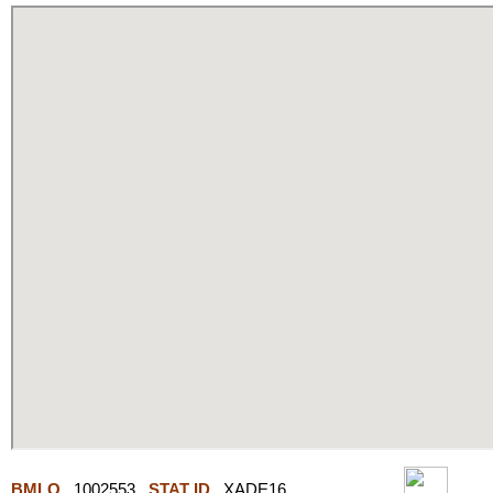
BMLO
1002553
STAT ID
XADE16