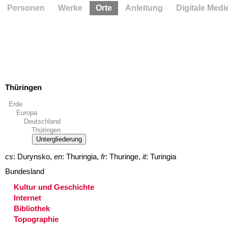
Personen
Werke
Orte
Anleitung
Digitale Medi
Thüringen
Erde
Europa
Deutschland
Thüringen
Untergliederung
cs
: Durynsko,
en
: Thuringia,
fr
: Thuringe,
it
: Turingia
Bundesland
Kultur und Geschichte
Internet
Bibliothek
Topographie