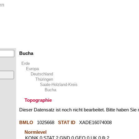
en
Bucha
Erde
Europa
Deutschland
Thüringen
Saale-Holzland-Kreis
Bucha
Topographie
Dieser Datensatz ist noch nicht bearbeitet. Bitte haben Sie
BMLO
1025668
STAT ID
XADE16074008
Normlevel
KONK 0 STAT 2 GND 0 GEO 0 UK 0 Ҩ 2