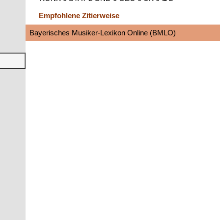
Empfohlene Zitierweise
Bayerisches Musiker-Lexikon Online (BMLO)