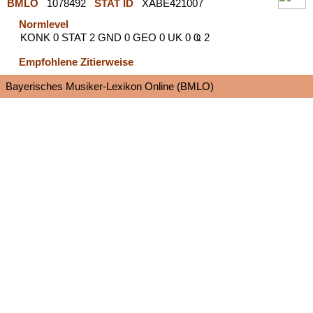
BMLO
1078492
STAT ID
XABE421007
Normlevel
KONK 0 STAT 2 GND 0 GEO 0 UK 0 Ҩ 2
Empfohlene Zitierweise
Bayerisches Musiker-Lexikon Online (BMLO)