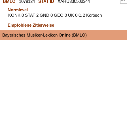
BMLO
1078124
STAT ID
XAHU330509344
Normlevel
KONK 0 STAT 2 GND 0 GEO 0 UK 0 Ҩ 2 Körösch
Empfohlene Zitierweise
Bayerisches Musiker-Lexikon Online (BMLO)