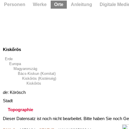
Personen
Werke
Orte
Anleitung
Digitale Medi
Kiskőrös
Erde
Europa
Magyarország
Bács-Kiskun (Komitat)
Kiskőrös (Kistérség)
Kiskőrös
de
: Körösch
Stadt
Topographie
Dieser Datensatz ist noch nicht bearbeitet. Bitte haben Sie noch Ge