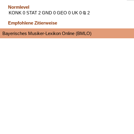
Normlevel
KONK 0 STAT 2 GND 0 GEO 0 UK 0 Ҩ 2
Empfohlene Zitierweise
Bayerisches Musiker-Lexikon Online (BMLO)