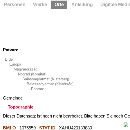
Personen
Werke
Orte
Anleitung
Digitale Medi
Patvarc
Erde
Europa
Magyarország
Nógrád (Komitat)
Balassagyarmat (Kistérség)
Balassagyarmat (Kistérség)
Patvarc
Gemeinde
Topographie
Dieser Datensatz ist noch nicht bearbeitet. Bitte haben Sie noch Ge
BMLO
1076559
STAT ID
XAHU420133880