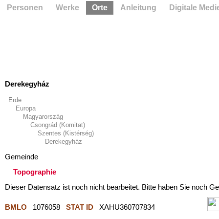
Personen
Werke
Orte
Anleitung
Digitale Medi
Derekegyház
Erde
Europa
Magyarország
Csongrád (Komitat)
Szentes (Kistérség)
Derekegyház
Gemeinde
Topographie
Dieser Datensatz ist noch nicht bearbeitet. Bitte haben Sie noch Ge
BMLO
1076058
STAT ID
XAHU360707834