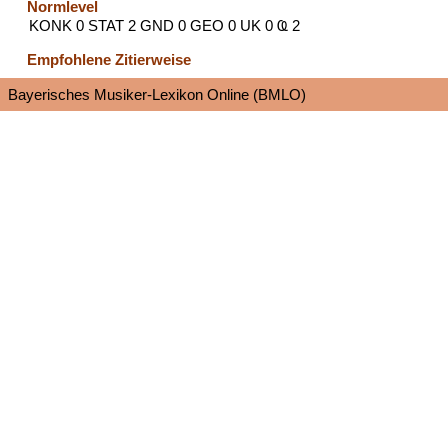
Normlevel
KONK 0 STAT 2 GND 0 GEO 0 UK 0 Ҩ 2
Empfohlene Zitierweise
Bayerisches Musiker-Lexikon Online (BMLO)