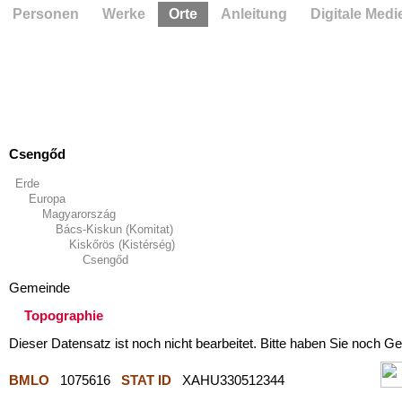
Personen
Werke
Orte
Anleitung
Digitale Medi
Csengőd
Erde
Europa
Magyarország
Bács-Kiskun (Komitat)
Kiskőrös (Kistérség)
Csengőd
Gemeinde
Topographie
Dieser Datensatz ist noch nicht bearbeitet. Bitte haben Sie noch Ge
BMLO
1075616
STAT ID
XAHU330512344