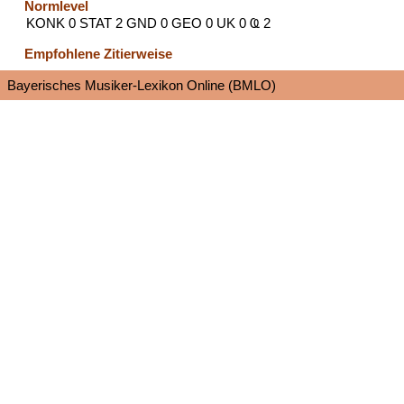
Normlevel
KONK 0 STAT 2 GND 0 GEO 0 UK 0 Ҩ 2
Empfohlene Zitierweise
Bayerisches Musiker-Lexikon Online (BMLO)