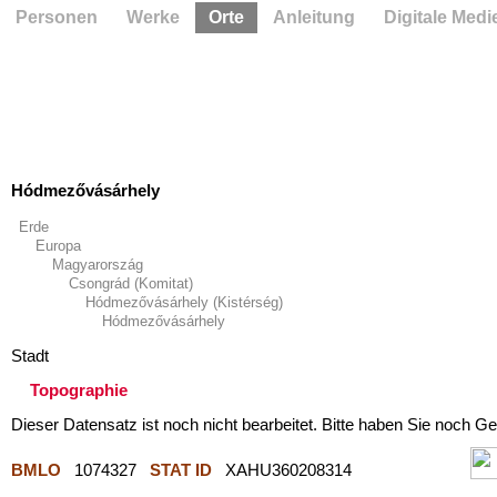
Personen
Werke
Orte
Anleitung
Digitale Medi
Hódmezővásárhely
Erde
Europa
Magyarország
Csongrád (Komitat)
Hódmezővásárhely (Kistérség)
Hódmezővásárhely
Stadt
Topographie
Dieser Datensatz ist noch nicht bearbeitet. Bitte haben Sie noch Ge
BMLO
1074327
STAT ID
XAHU360208314