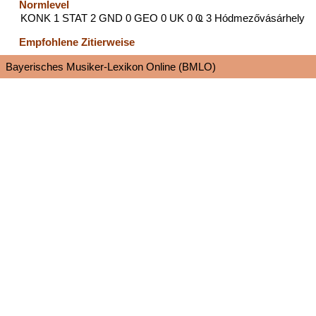
Normlevel
KONK 1 STAT 2 GND 0 GEO 0 UK 0 Ҩ 3 Hódmezővásárhely
Empfohlene Zitierweise
Bayerisches Musiker-Lexikon Online (BMLO)