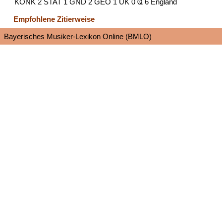
KONK 2 STAT 1 GND 2 GEO 1 UK 0 Ҩ 6 England
Empfohlene Zitierweise
Bayerisches Musiker-Lexikon Online (BMLO)