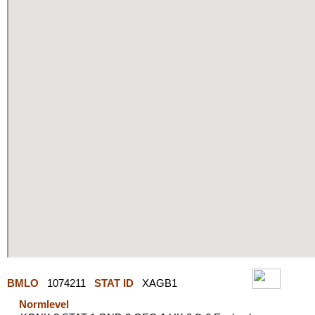
BMLO
1074211
STAT ID
XAGB1
Normlevel