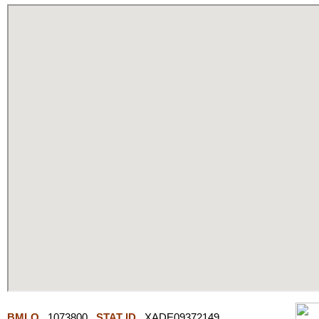
BMLO
1073800
STAT ID
XADE09372149