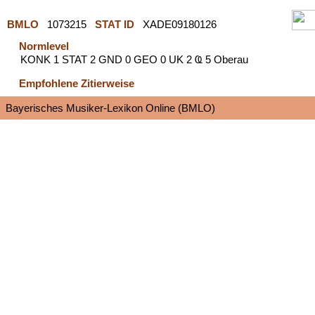
BMLO
1073215
STAT ID
XADE09180126
Normlevel
KONK 1 STAT 2 GND 0 GEO 0 UK 2 Ҩ 5 Oberau
Empfohlene Zitierweise
Bayerisches Musiker-Lexikon Online (BMLO)