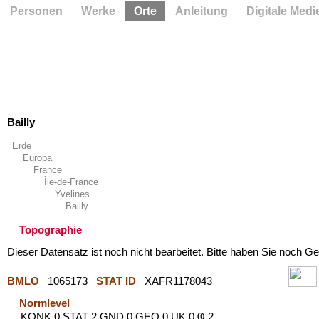
Personen
Werke
Orte
Anleitung
Digitale Medi
Bailly
Erde
Europa
France
Île-de-France
Yvelines
Bailly
Topographie
Dieser Datensatz ist noch nicht bearbeitet. Bitte haben Sie noch Ge
BMLO
1065173
STAT ID
XAFR1178043
Normlevel
KONK 0 STAT 2 GND 0 GEO 0 UK 0 Ҩ 2