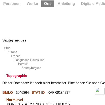
Personen
Werke
Orte
Anleitung
Digitale Medi
Sauteyrargues
Erde
Europa
France
Languedoc-Roussillon
Hérault
Sauteyrargues
Topographie
Dieser Datensatz ist noch nicht bearbeitet. Bitte haben Sie noch Ge
BMLO
1046864
STAT ID
XAFR9134297
Normlevel
KONK 0 STAT 2 GND 0 GEO 0 UK 0 Ҩ 2