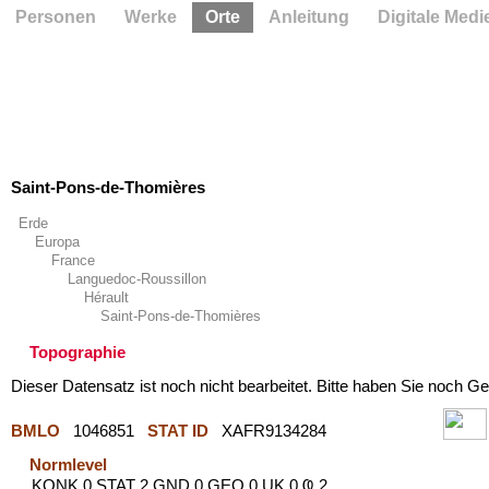
Personen
Werke
Orte
Anleitung
Digitale Medi
Saint-Pons-de-Thomières
Erde
Europa
France
Languedoc-Roussillon
Hérault
Saint-Pons-de-Thomières
Topographie
Dieser Datensatz ist noch nicht bearbeitet. Bitte haben Sie noch Ge
BMLO
1046851
STAT ID
XAFR9134284
Normlevel
KONK 0 STAT 2 GND 0 GEO 0 UK 0 Ҩ 2