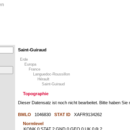
en
Saint-Guiraud
Erde
Europa
France
Languedoc-Roussillon
Hérault
Saint-Guiraud
Topographie
Dieser Datensatz ist noch nicht bearbeitet. Bitte haben Sie
BMLO
1046830
STAT ID
XAFR9134262
Normlevel
KONK 0 STAT 2 GND 0 GEO 0 UK 0 Ҩ 2