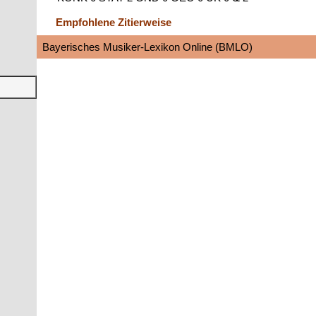
Empfohlene Zitierweise
Bayerisches Musiker-Lexikon Online (BMLO)