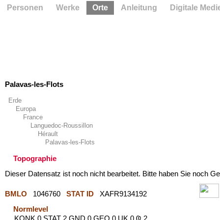
Personen
Werke
Orte
Anleitung
Digitale Medi
Palavas-les-Flots
Erde
Europa
France
Languedoc-Roussillon
Hérault
Palavas-les-Flots
Topographie
Dieser Datensatz ist noch nicht bearbeitet. Bitte haben Sie noch Ge
BMLO
1046760
STAT ID
XAFR9134192
Normlevel
KONK 0 STAT 2 GND 0 GEO 0 UK 0 Ҩ 2