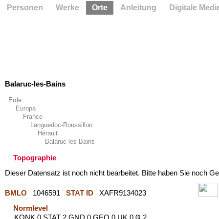
Personen
Werke
Orte
Anleitung
Digitale Medi
Balaruc-les-Bains
Erde
Europa
France
Languedoc-Roussillon
Hérault
Balaruc-les-Bains
Topographie
Dieser Datensatz ist noch nicht bearbeitet. Bitte haben Sie noch Ge
BMLO
1046591
STAT ID
XAFR9134023
Normlevel
KONK 0 STAT 2 GND 0 GEO 0 UK 0 Ҩ 2