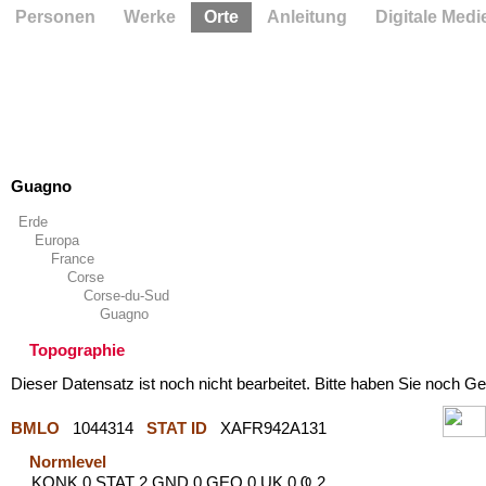
Personen
Werke
Orte
Anleitung
Digitale Medi
Guagno
Erde
Europa
France
Corse
Corse-du-Sud
Guagno
Topographie
Dieser Datensatz ist noch nicht bearbeitet. Bitte haben Sie noch Ge
BMLO
1044314
STAT ID
XAFR942A131
Normlevel
KONK 0 STAT 2 GND 0 GEO 0 UK 0 Ҩ 2