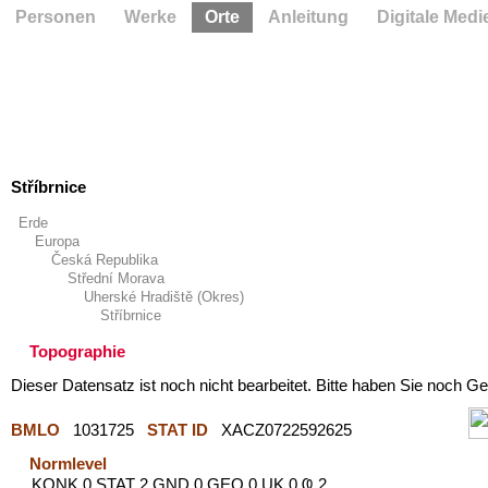
Personen
Werke
Orte
Anleitung
Digitale Medi
Stříbrnice
Erde
Europa
Česká Republika
Střední Morava
Uherské Hradiště (Okres)
Stříbrnice
Topographie
Dieser Datensatz ist noch nicht bearbeitet. Bitte haben Sie noch Ge
BMLO
1031725
STAT ID
XACZ0722592625
Normlevel
KONK 0 STAT 2 GND 0 GEO 0 UK 0 Ҩ 2