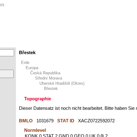
en
Břestek
Erde
Europa
Česká Republika
Střední Morava
Uherské Hradiště (Okres)
Břestek
Topographie
Dieser Datensatz ist noch nicht bearbeitet. Bitte haben Sie
BMLO
1031679
STAT ID
XACZ0722592072
Normlevel
KONK 0 STAT 2 GND 0 GEO 0 UK 0 Ҩ 2