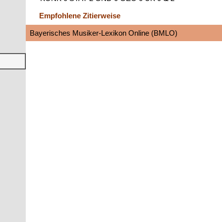
Empfohlene Zitierweise
Bayerisches Musiker-Lexikon Online (BMLO)