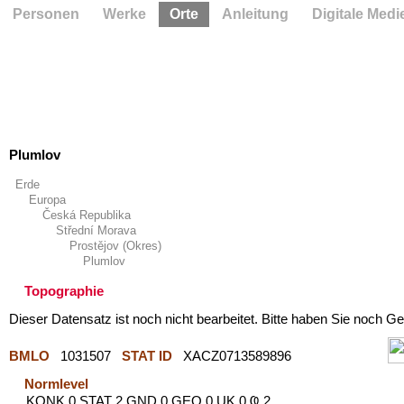
Personen
Werke
Orte
Anleitung
Digitale Medi
Plumlov
Erde
Europa
Česká Republika
Střední Morava
Prostějov (Okres)
Plumlov
Topographie
Dieser Datensatz ist noch nicht bearbeitet. Bitte haben Sie noch Ge
BMLO
1031507
STAT ID
XACZ0713589896
Normlevel
KONK 0 STAT 2 GND 0 GEO 0 UK 0 Ҩ 2