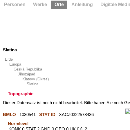
Personen
Werke
Orte
Anleitung
Digitale Medi
Slatina
Erde
Europa
Česká Republika
Jihozápad
Klatovy (Okres)
Slatina
Topographie
Dieser Datensatz ist noch nicht bearbeitet. Bitte haben Sie noch Ge
BMLO
1030541
STAT ID
XACZ0322578436
Normlevel
KONK 0 STAT 2 GND 0 GEO 0 UK 0 Ҩ 2