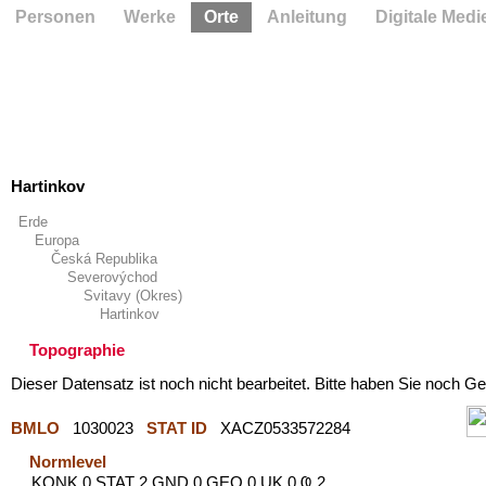
Personen
Werke
Orte
Anleitung
Digitale Medi
Hartinkov
Erde
Europa
Česká Republika
Severovýchod
Svitavy (Okres)
Hartinkov
Topographie
Dieser Datensatz ist noch nicht bearbeitet. Bitte haben Sie noch Ge
BMLO
1030023
STAT ID
XACZ0533572284
Normlevel
KONK 0 STAT 2 GND 0 GEO 0 UK 0 Ҩ 2