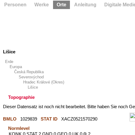
Personen
Werke
Orte
Anleitung
Digitale Medi
Lišice
Erde
Europa
Česká Republika
Severovýchod
Hradec Králové (Okres)
Lišice
Topographie
Dieser Datensatz ist noch nicht bearbeitet. Bitte haben Sie noch Ge
BMLO
1029839
STAT ID
XACZ0521570290
Normlevel
KONK 0 STAT 2 GND 0 GEO 0 UK 0 Ҩ 2