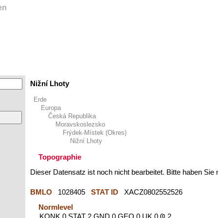
en
Nižní Lhoty
Erde
Europa
Česká Republika
Moravskoslezsko
Frýdek-Místek (Okres)
Nižní Lhoty
Topographie
Dieser Datensatz ist noch nicht bearbeitet. Bitte haben Sie
BMLO
1028405
STAT ID
XACZ0802552526
Normlevel
KONK 0 STAT 2 GND 0 GEO 0 UK 0 Ҩ 2