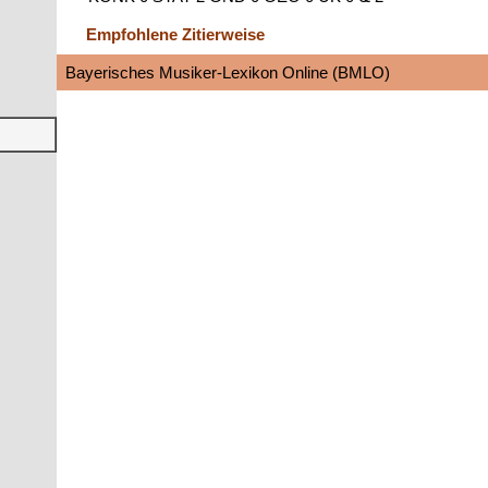
Empfohlene Zitierweise
Bayerisches Musiker-Lexikon Online (BMLO)