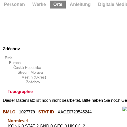
Personen
Werke
Orte
Anleitung
Digitale Medi
Zděchov
Erde
Europa
Česká Republika
Střední Morava
Vsetín (Okres)
Zděchov
Topographie
Dieser Datensatz ist noch nicht bearbeitet. Bitte haben Sie noch Ge
BMLO
1027779
STAT ID
XACZ0723545244
Normlevel
KONK 0 STAT 2 GND 0 GEO 0 UK 0 Ҩ 2