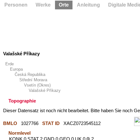
Personen
Werke
Orte
Anleitung
Digitale Medi
Valašské Příkazy
Erde
Europa
Česká Republika
Střední Morava
Vsetín (Okres)
Valašské Příkazy
Topographie
Dieser Datensatz ist noch nicht bearbeitet. Bitte haben Sie noch Ge
BMLO
1027766
STAT ID
XACZ0723545112
Normlevel
KONK 0 STAT 2 GND 0 GEO 0 UK 0 Ҩ 2