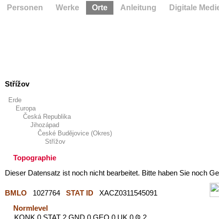
Personen
Werke
Orte
Anleitung
Digitale Medi
Střížov
Erde
Europa
Česká Republika
Jihozápad
České Budějovice (Okres)
Střížov
Topographie
Dieser Datensatz ist noch nicht bearbeitet. Bitte haben Sie noch Ge
BMLO
1027764
STAT ID
XACZ0311545091
Normlevel
KONK 0 STAT 2 GND 0 GEO 0 UK 0 Ҩ 2