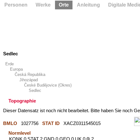
Personen
Werke
Orte
Anleitung
Digitale Medi
Sedlec
Erde
Europa
Česká Republika
Jihozápad
České Budějovice (Okres)
Sedlec
Topographie
Dieser Datensatz ist noch nicht bearbeitet. Bitte haben Sie noch Ge
BMLO
1027756
STAT ID
XACZ0311545015
Normlevel
KONK 0 STAT 2 GND 0 GEO 0 UK 0 Ҩ 2