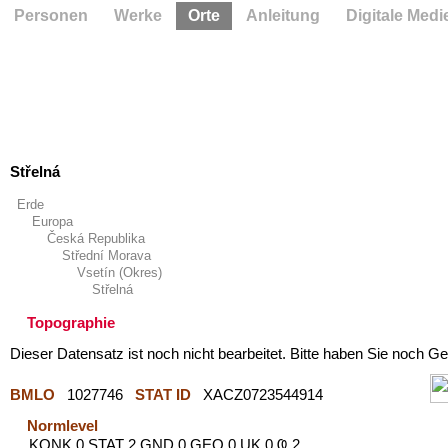
Personen
Werke
Orte
Anleitung
Digitale Medi
Střelná
Erde
Europa
Česká Republika
Střední Morava
Vsetín (Okres)
Střelná
Topographie
Dieser Datensatz ist noch nicht bearbeitet. Bitte haben Sie noch Ge
BMLO
1027746
STAT ID
XACZ0723544914
Normlevel
KONK 0 STAT 2 GND 0 GEO 0 UK 0 Ҩ 2