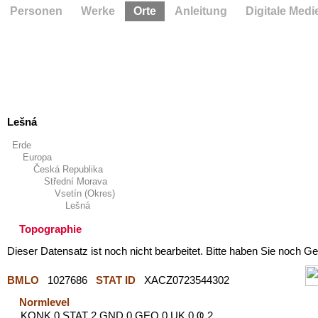
Personen
Werke
Orte
Anleitung
Digitale Medi
Lešná
Erde
Europa
Česká Republika
Střední Morava
Vsetín (Okres)
Lešná
Topographie
Dieser Datensatz ist noch nicht bearbeitet. Bitte haben Sie noch Ge
BMLO
1027686
STAT ID
XACZ0723544302
Normlevel
KONK 0 STAT 2 GND 0 GEO 0 UK 0 Ҩ 2