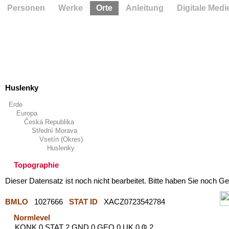
Personen
Werke
Orte
Anleitung
Digitale Medi
Huslenky
Erde
Europa
Česká Republika
Střední Morava
Vsetín (Okres)
Huslenky
Topographie
Dieser Datensatz ist noch nicht bearbeitet. Bitte haben Sie noch Ge
BMLO
1027666
STAT ID
XACZ0723542784
Normlevel
KONK 0 STAT 2 GND 0 GEO 0 UK 0 Ҩ 2