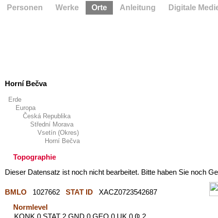
Personen
Werke
Orte
Anleitung
Digitale Medi
Horní Bečva
Erde
Europa
Česká Republika
Střední Morava
Vsetín (Okres)
Horní Bečva
Topographie
Dieser Datensatz ist noch nicht bearbeitet. Bitte haben Sie noch Ge
BMLO
1027662
STAT ID
XACZ0723542687
Normlevel
KONK 0 STAT 2 GND 0 GEO 0 UK 0 Ҩ 2