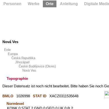
Personen
Werke
Orte
Anleitung
Digitale Medi
Nová Ves
Erde
Europa
Česká Republika
Jihozápad
České Budějovice (Okres)
Nová Ves
Topographie
Dieser Datensatz ist noch nicht bearbeitet. Bitte haben Sie noch Ge
BMLO
1026998
STAT ID
XACZ0311535648
Normlevel
KONK 0 STAT 2 GND 0 GEO 0 UK 0 Ҩ 2