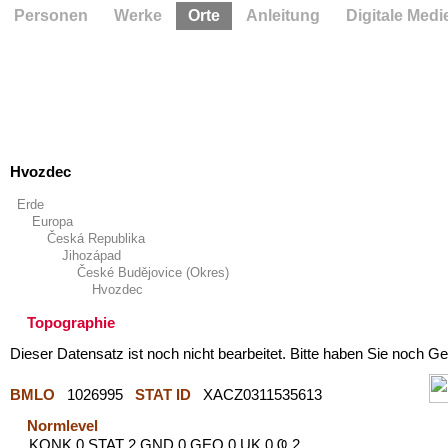
Personen
Werke
Orte
Anleitung
Digitale Medi
Hvozdec
Erde
Europa
Česká Republika
Jihozápad
České Budějovice (Okres)
Hvozdec
Topographie
Dieser Datensatz ist noch nicht bearbeitet. Bitte haben Sie noch Ge
BMLO
1026995
STAT ID
XACZ0311535613
Normlevel
KONK 0 STAT 2 GND 0 GEO 0 UK 0 Ҩ 2