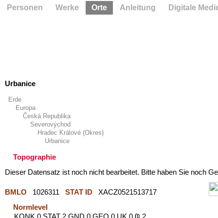
Personen
Werke
Orte
Anleitung
Digitale Medi
Urbanice
Erde
Europa
Česká Republika
Severovýchod
Hradec Králové (Okres)
Urbanice
Topographie
Dieser Datensatz ist noch nicht bearbeitet. Bitte haben Sie noch Ge
BMLO
1026311
STAT ID
XACZ0521513717
Normlevel
KONK 0 STAT 2 GND 0 GEO 0 UK 0 Ҩ 2