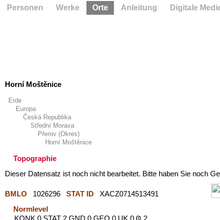
Personen
Werke
Orte
Anleitung
Digitale Medi
Horní Moštěnice
Erde
Europa
Česká Republika
Střední Morava
Přerov (Okres)
Horní Moštěnice
Topographie
Dieser Datensatz ist noch nicht bearbeitet. Bitte haben Sie noch Ge
BMLO
1026296
STAT ID
XACZ0714513491
Normlevel
KONK 0 STAT 2 GND 0 GEO 0 UK 0 Ҩ 2