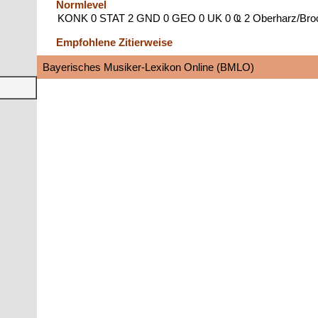
Normlevel
KONK 0 STAT 2 GND 0 GEO 0 UK 0 Ҩ 2 Oberharz/Bro
Empfohlene Zitierweise
Bayerisches Musiker-Lexikon Online (BMLO)