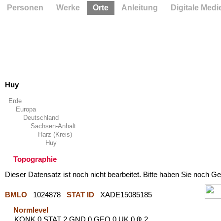
Personen
Werke
Orte
Anleitung
Digitale Medi
Huy
Erde
Europa
Deutschland
Sachsen-Anhalt
Harz (Kreis)
Huy
Topographie
Dieser Datensatz ist noch nicht bearbeitet. Bitte haben Sie noch Ge
BMLO
1024878
STAT ID
XADE15085185
Normlevel
KONK 0 STAT 2 GND 0 GEO 0 UK 0 Ҩ 2