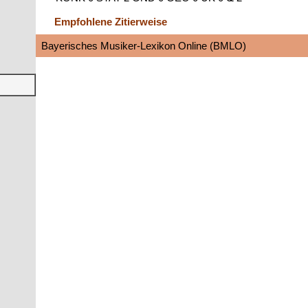
Empfohlene Zitierweise
Bayerisches Musiker-Lexikon Online (BMLO)