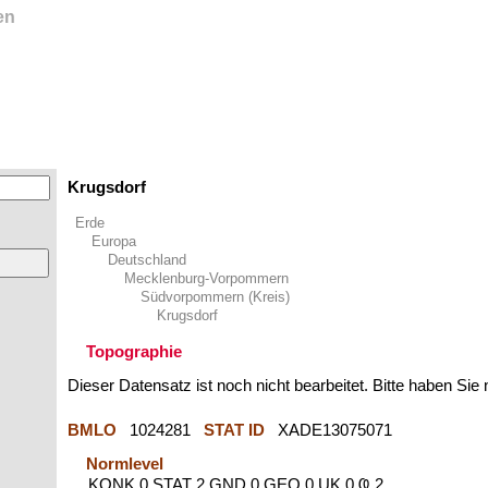
en
Krugsdorf
Erde
Europa
Deutschland
Mecklenburg-Vorpommern
Südvorpommern (Kreis)
Krugsdorf
Topographie
Dieser Datensatz ist noch nicht bearbeitet. Bitte haben Sie
BMLO
1024281
STAT ID
XADE13075071
Normlevel
KONK 0 STAT 2 GND 0 GEO 0 UK 0 Ҩ 2