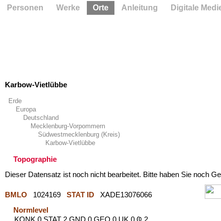
Personen
Werke
Orte
Anleitung
Digitale Medi
Karbow-Vietlübbe
Erde
Europa
Deutschland
Mecklenburg-Vorpommern
Südwestmecklenburg (Kreis)
Karbow-Vietlübbe
Topographie
Dieser Datensatz ist noch nicht bearbeitet. Bitte haben Sie noch Ge
BMLO
1024169
STAT ID
XADE13076066
Normlevel
KONK 0 STAT 2 GND 0 GEO 0 UK 0 Ҩ 2