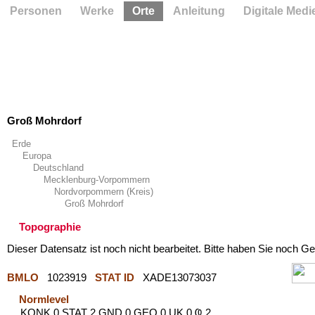
Personen
Werke
Orte
Anleitung
Digitale Medi
Groß Mohrdorf
Erde
Europa
Deutschland
Mecklenburg-Vorpommern
Nordvorpommern (Kreis)
Groß Mohrdorf
Topographie
Dieser Datensatz ist noch nicht bearbeitet. Bitte haben Sie noch Ge
BMLO
1023919
STAT ID
XADE13073037
Normlevel
KONK 0 STAT 2 GND 0 GEO 0 UK 0 Ҩ 2