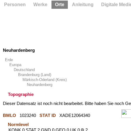
Personen
Werke
Orte
Anleitung
Digitale Medi
Neuhardenberg
Erde
Europa
Deutschland
Brandenburg (Land)
Märkisch-Oderland (Kreis)
Neuhardenberg
Topographie
Dieser Datensatz ist noch nicht bearbeitet. Bitte haben Sie noch Ge
BMLO
1023240
STAT ID
XADE12064340
Normlevel
KONK 0 STAT 2 GND 0 GEO 0 UK 0 Ҩ 2