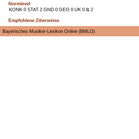
Normlevel
KONK 0 STAT 2 GND 0 GEO 0 UK 0 Ҩ 2
Empfohlene Zitierweise
Bayerisches Musiker-Lexikon Online (BMLO)