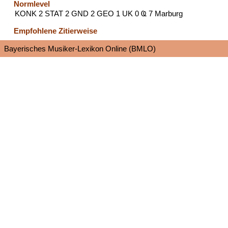
Normlevel
KONK 2 STAT 2 GND 2 GEO 1 UK 0 Ҩ 7 Marburg
Empfohlene Zitierweise
Bayerisches Musiker-Lexikon Online (BMLO)