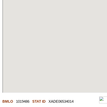
BMLO
1019486
STAT ID
XADE06534014