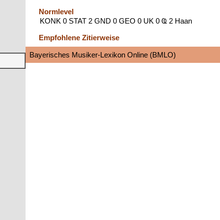
Normlevel
KONK 0 STAT 2 GND 0 GEO 0 UK 0 Ҩ 2 Haan
Empfohlene Zitierweise
Bayerisches Musiker-Lexikon Online (BMLO)