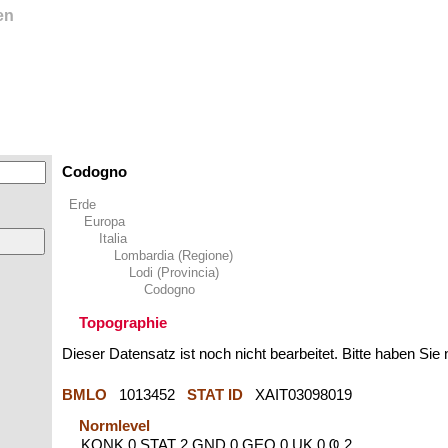
en
Codogno
Erde
Europa
Italia
Lombardia (Regione)
Lodi (Provincia)
Codogno
Topographie
Dieser Datensatz ist noch nicht bearbeitet. Bitte haben Sie
BMLO
1013452
STAT ID
XAIT03098019
Normlevel
KONK 0 STAT 2 GND 0 GEO 0 UK 0 Ҩ 2