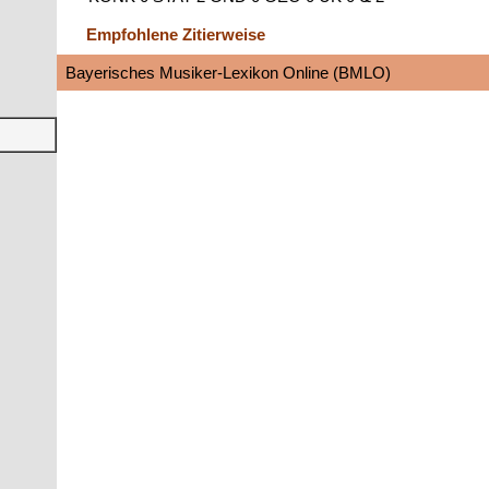
Empfohlene Zitierweise
Bayerisches Musiker-Lexikon Online (BMLO)