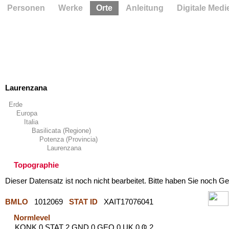
Personen
Werke
Orte
Anleitung
Digitale Medi
Laurenzana
Erde
Europa
Italia
Basilicata (Regione)
Potenza (Provincia)
Laurenzana
Topographie
Dieser Datensatz ist noch nicht bearbeitet. Bitte haben Sie noch Ge
BMLO
1012069
STAT ID
XAIT17076041
Normlevel
KONK 0 STAT 2 GND 0 GEO 0 UK 0 Ҩ 2